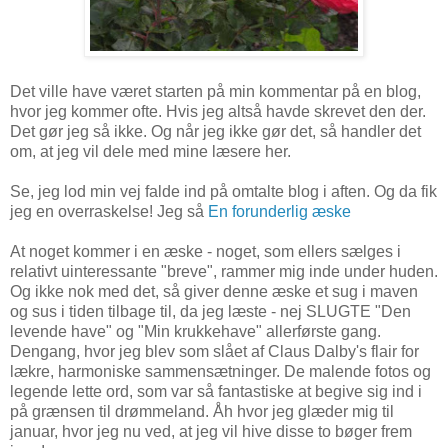
Det ville have været starten på min kommentar på en blog,
hvor jeg kommer ofte. Hvis jeg altså havde skrevet den der.
Det gør jeg så ikke. Og når jeg ikke gør det, så handler det
om, at jeg vil dele med mine læsere her.
Se, jeg lod min vej falde ind på omtalte blog i aften. Og da fik
jeg en overraskelse! Jeg så
En forunderlig æske
At noget kommer i en æske - noget, som ellers sælges i
relativt uinteressante "breve", rammer mig inde under huden.
Og ikke nok med det, så giver denne æske et sug i maven
og sus i tiden tilbage til, da jeg læste - nej SLUGTE "Den
levende have" og "Min krukkehave" allerførste gang.
Dengang, hvor jeg blev som slået af Claus Dalby's flair for
lækre, harmoniske sammensætninger. De malende fotos og
legende lette ord, som var så fantastiske at begive sig ind i
på grænsen til drømmeland. Åh hvor jeg glæder mig til
januar, hvor jeg nu ved, at jeg vil hive disse to bøger frem