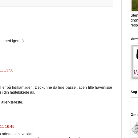
Ste
grøn
resp
Varm
e ned igen :-)
11 13:50
 er på højkant igen. Det kunne da lige passe , at en lille havenisse
Søg 
i din højtelskede jul.
 allerkæreste.
Om 
11 16:49
 nåede at blive klar.