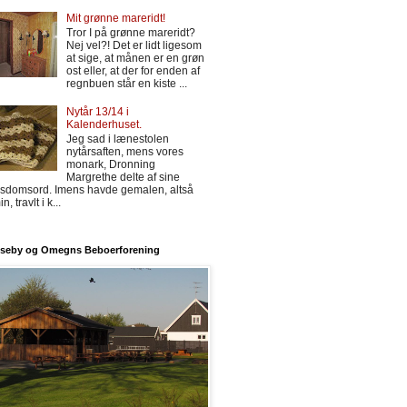
Mit grønne mareridt!
Tror I på grønne mareridt?
Nej vel?! Det er lidt ligesom
at sige, at månen er en grøn
ost eller, at der for enden af
regnbuen står en kiste ...
Nytår 13/14 i
Kalenderhuset.
Jeg sad i lænestolen
nytårsaften, mens vores
monark, Dronning
Margrethe delte af sine
isdomsord. Imens havde gemalen, altså
n, travlt i k...
nseby og Omegns Beboerforening