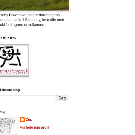
nseby Downtown, beboerforeningens
ne plads midt i Stenseby, hvor alle med
ekt for tingene er velkomne.
estuestrik
i denne blog
mig
Zep
Vis hele min profil