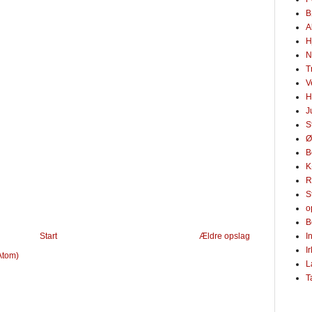
B
A
H
N
T
V
H
J
S
Ø
B
K
R
S
o
B
I
Start
Ældre opslag
I
Atom)
L
T