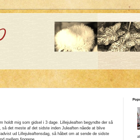
p
Pop
om holdt mig som gidsel i 3 dage. Lillejuleaften begyndte der så
, så det meste af det sidste inden Juleaften nåede at blive
radvist ud Lillejuleaftensdag, så håbet om at sende de sidste
a
d mellem fingrene...