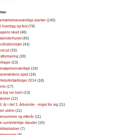
etter
emærkelsesværdige planter
(145)
il hverdag og fest
(79)
agens skud
(46)
alenderhuset
(45)
orårsblomster
(43)
od jul
(33)
røformering
(30)
ollager
(23)
esøgelsesværdige
(19)
avenørdens spejl
(18)
illebofortællinger 2014
(18)
erie
(17)
a jeg var barn
(13)
æsner
(12)
3. år i det 3. årtusinde - noget for sig
(11)
en uldne
(11)
ensommer og efterår
(11)
e uundværlige stauder
(10)
iddepladser
(7)
elargonier
(6)