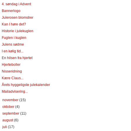
4. søndag i Advent
Bannerlogo
Julerosen blomstrer
Kan I høre det?
Historie i julekuglen
Fuglen i kuglen
Julens sødme
I en kølig tid...
En hilsen fra hjertet
Hjerteboller
Nisseridning
Kære Claus...
Årets hyggeligste julekalender
Mailadvisering...
►
november
(15)
►
oktober
(4)
►
september
(11)
►
august
(6)
►
juli
(17)