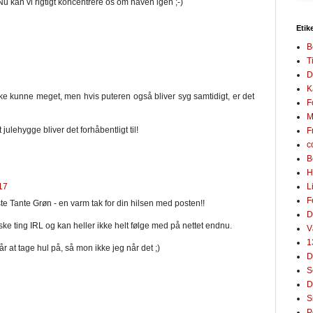
Nu kan vi rigtigt koncentrere os om haven igen ;-)
Etik
B
T
D
K
ikke kunne meget, men hvis puteren også bliver syg samtidigt, er det
F
M
 julehygge bliver det forhåbentligt til!
F
c
B
H
L
17
F
te Tante Grøn - en varm tak for din hilsen med posten!!
D
ke ting IRL og kan heller ikke helt følge med på nettet endnu.
V
1
 år at tage hul på, så mon ikke jeg når det ;)
D
S
D
S
P