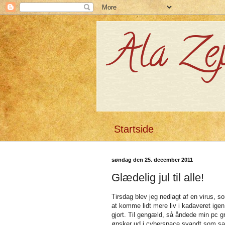
Ala Ze
Startside
søndag den 25. december 2011
Glædelig jul til alle!
Tirsdag blev jeg nedlagt af en virus, s
at komme lidt mere liv i kadaveret igen
gjort. Til gengæld, så åndede min pc g
ønsker ud i cyberspace svandt som san