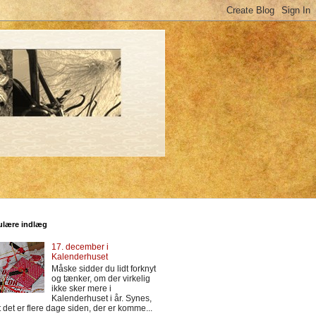
ulære indlæg
17. december i
Kalenderhuset
Måske sidder du lidt forknyt
og tænker, om der virkelig
ikke sker mere i
Kalenderhuset i år. Synes,
t det er flere dage siden, der er komme...