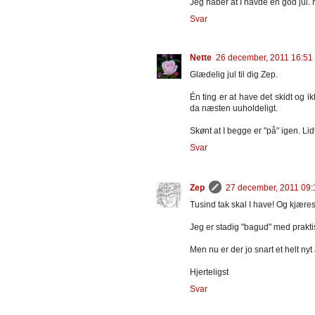
Jeg håber at I havde en god jul. 
Svar
Nette
26 december, 2011 16:51
Glædelig jul til dig Zep.
Én ting er at have det skidt og 
da næsten uuholdeligt.
Skønt at I begge er "på" igen. Lidt
Svar
Zep
27 december, 2011 09:
Tusind tak skal I have! Og kjæres
Jeg er stadig "bagud" med praktis
Men nu er der jo snart et helt nyt
Hjerteligst
Svar