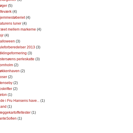
øger
(5)
lfeværk
(4)
jemmestøberiet
(4)
aturens luner
(4)
ræet mellem markerne
(4)
ejr
(4)
alloween
(3)
uleforberedelser 2013
(3)
tiklingeformering
(3)
stersøens perleskatte
(3)
ornholm
(2)
økkenhaven
(2)
oser
(2)
tenseby
(2)
pskrifter
(2)
eton
(1)
nde i Fru Hansens have...
(1)
rland
(1)
æggekartoffeltester
(1)
anteSofien
(1)