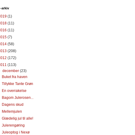
-arkiv
2019
(1)
2018
(11)
2016
(11)
2015
(7)
2014
(58)
2013
(208)
2012
(172)
2011
(113)
▼
december
(23)
Buket fra haven
Tillykke Tante Grøn
En overrakelse
Bagom Julerosen...
Dagens skud
Mellemjulen
Glædelig jul til alle!
Julerengøring
Juleoptog i Nexø